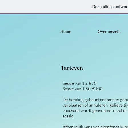
Deze site is ontw
Home
Over mezelf
Tarieven
Sessie van 1u: €70
Sessie van 1,5u: €100
De betaling gebeurt contant en gepas
verplaatsen of annuleren, gelieve ti
voorhand wordt geannuleerd, zal de
sessie.
Afhankelijk van uw ziekenfonds kunn